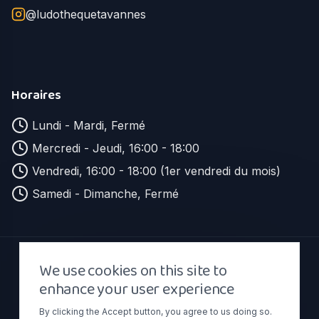
@ludothequetavannes
Horaires
Lundi - Mardi, Fermé
Mercredi - Jeudi, 16:00 - 18:00
Vendredi, 16:00 - 18:00 (1er vendredi du mois)
Samedi - Dimanche, Fermé
We use cookies on this site to
© 2026 LUDOTHÈQUE DE TAVANNES. TOUS
DROITS RÉSERVÉS.
enhance your user experience
Mentions légales
Cookies
Politique de confidentialité
By clicking the Accept button, you agree to us doing so.