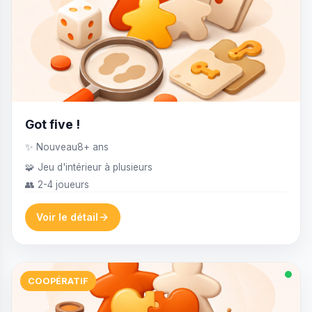
Got five !
✨ Nouveau
8+ ans
🧩 Jeu d'intérieur à plusieurs
👥 2-4 joueurs
Voir le détail
COOPÉRATIF