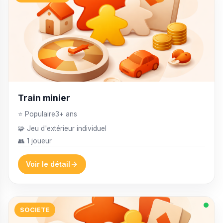
Train minier
⭐ Populaire
3+ ans
🧩 Jeu d'extérieur individuel
👥 1 joueur
Voir le détail
SOCIETE